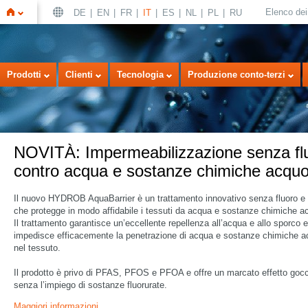
Elenco dei 
DE
EN
FR
IT
ES
NL
PL
RU
Home
Prodotti
Clienti
Tecnologia
Produzione conto-terzi
rmeabilizzazione senza fluoro
 e sostanze chimiche acquose
!
rier è un trattamento innovativo senza fluoro e PFAS
idabile i tessuti da acqua e sostanze chimiche acquose.
 un’eccellente repellenza all’acqua e allo sporco e
 la penetrazione di acqua e sostanze chimiche acquose
FAS, PFOS e PFOA e offre un marcato effetto goccia –
ze fluorurate.